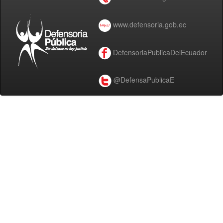
www.defensoria.gob.ec
DefensoriaPublicaDelEcuador
@DefensaPublicaE