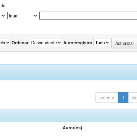
eda.
Ordenar
Autor/registro
anterior
1
si
Autor(es)