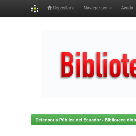
Repositorio
Navegar por
Ayuda
Skip
navigation
Defensoría Pública del Ecuador - Biblioteca digit