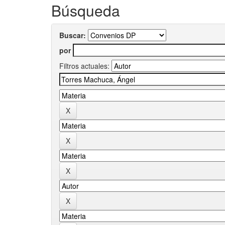
Búsqueda
Buscar:
por
Filtros actuales: