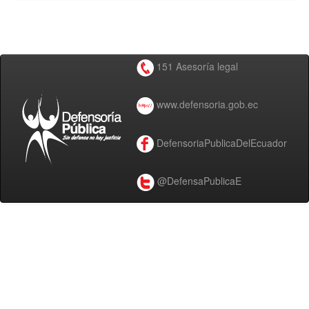
151 Asesoría legal
www.defensoria.gob.ec
DefensoriaPublicaDelEcuador
@DefensaPublicaE