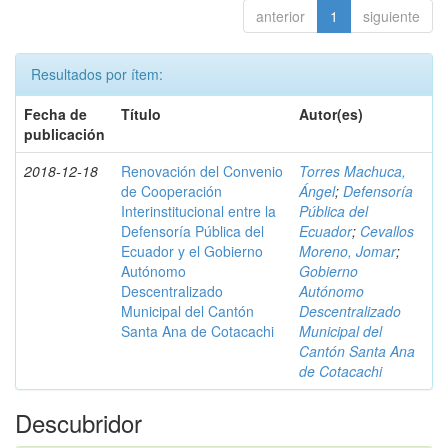
anterior
1
siguiente
Resultados por ítem:
Fecha de
Título
Autor(es)
publicación
2018-12-18
Renovación del Convenio
Torres Machuca,
de Cooperación
Ángel
;
Defensoría
Interinstitucional entre la
Pública del
Defensoría Pública del
Ecuador
;
Cevallos
Ecuador y el Gobierno
Moreno, Jomar
;
Autónomo
Gobierno
Descentralizado
Autónomo
Municipal del Cantón
Descentralizado
Santa Ana de Cotacachi
Municipal del
Cantón Santa Ana
de Cotacachi
Descubridor