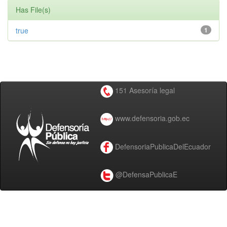
Has File(s)
true
1
151 Asesoría legal
www.defensoria.gob.ec
DefensoriaPublicaDelEcuador
@DefensaPublicaE