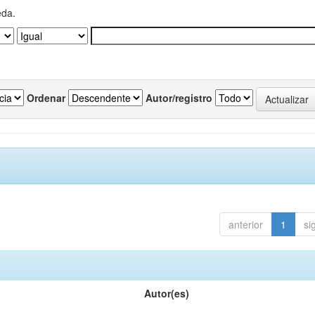
eda.
Ordenar
Autor/registro
anterior
1
si
Autor(es)