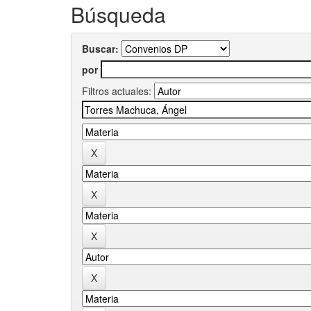
Búsqueda
Buscar:
por
Filtros actuales: