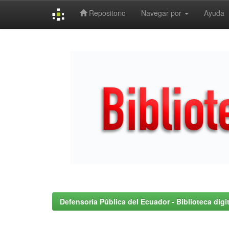
Repositorio
Navegar por
Ayuda
Skip
navigation
Defensoría Pública del Ecuador - Biblioteca digit