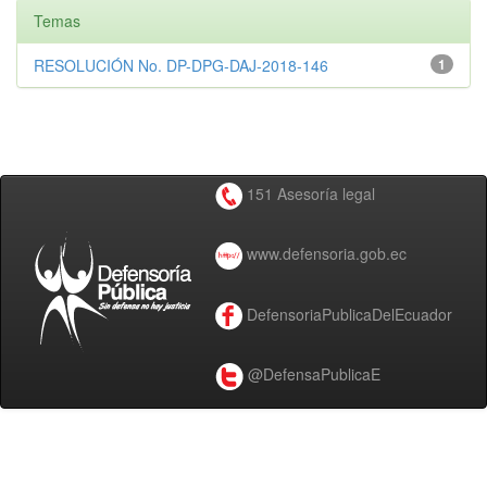
Temas
RESOLUCIÓN No. DP-DPG-DAJ-2018-146
1
151 Asesoría legal
www.defensoria.gob.ec
DefensoriaPublicaDelEcuador
@DefensaPublicaE