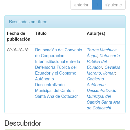
anterior
1
siguiente
Resultados por ítem:
Fecha de
Título
Autor(es)
publicación
2018-12-18
Renovación del Convenio
Torres Machuca,
de Cooperación
Ángel
;
Defensoría
Interinstitucional entre la
Pública del
Defensoría Pública del
Ecuador
;
Cevallos
Ecuador y el Gobierno
Moreno, Jomar
;
Autónomo
Gobierno
Descentralizado
Autónomo
Municipal del Cantón
Descentralizado
Santa Ana de Cotacachi
Municipal del
Cantón Santa Ana
de Cotacachi
Descubridor