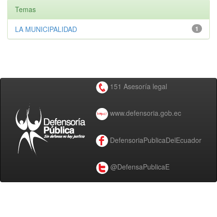
Temas
LA MUNICIPALIDAD
1
151 Asesoría legal
www.defensoria.gob.ec
DefensoriaPublicaDelEcuador
@DefensaPublicaE