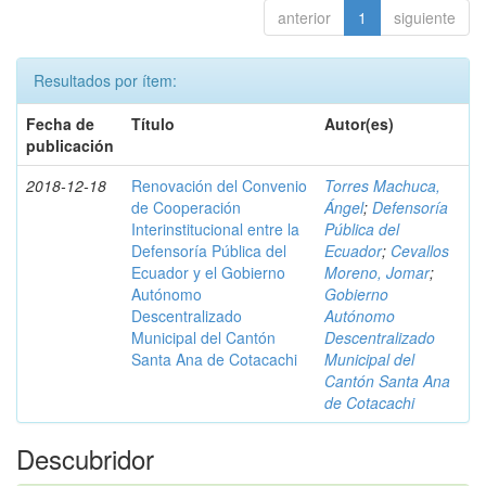
anterior
1
siguiente
Resultados por ítem:
Fecha de
Título
Autor(es)
publicación
2018-12-18
Renovación del Convenio
Torres Machuca,
de Cooperación
Ángel
;
Defensoría
Interinstitucional entre la
Pública del
Defensoría Pública del
Ecuador
;
Cevallos
Ecuador y el Gobierno
Moreno, Jomar
;
Autónomo
Gobierno
Descentralizado
Autónomo
Municipal del Cantón
Descentralizado
Santa Ana de Cotacachi
Municipal del
Cantón Santa Ana
de Cotacachi
Descubridor