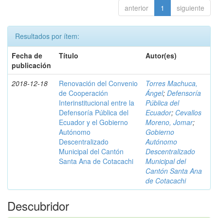
anterior
1
siguiente
Resultados por ítem:
Fecha de
Título
Autor(es)
publicación
2018-12-18
Renovación del Convenio
Torres Machuca,
de Cooperación
Ángel
;
Defensoría
Interinstitucional entre la
Pública del
Defensoría Pública del
Ecuador
;
Cevallos
Ecuador y el Gobierno
Moreno, Jomar
;
Autónomo
Gobierno
Descentralizado
Autónomo
Municipal del Cantón
Descentralizado
Santa Ana de Cotacachi
Municipal del
Cantón Santa Ana
de Cotacachi
Descubridor