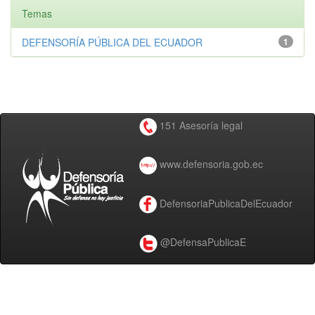
Temas
DEFENSORÍA PÚBLICA DEL ECUADOR
1
151 Asesoría legal
www.defensoria.gob.ec
DefensoriaPublicaDelEcuador
@DefensaPublicaE