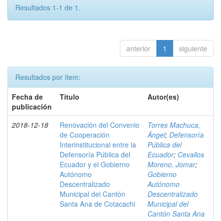
Resultados 1-1 de 1.
anterior
1
siguiente
Resultados por ítem:
Fecha de
Título
Autor(es)
publicación
2018-12-18
Renovación del Convenio
Torres Machuca,
de Cooperación
Ángel
;
Defensoría
Interinstitucional entre la
Pública del
Defensoría Pública del
Ecuador
;
Cevallos
Ecuador y el Gobierno
Moreno, Jomar
;
Autónomo
Gobierno
Descentralizado
Autónomo
Municipal del Cantón
Descentralizado
Santa Ana de Cotacachi
Municipal del
Cantón Santa Ana