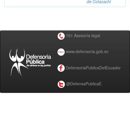
de Cotacachi
151 Asesoría legal
www.defensoria.gob.ec
DefensoriaPublicaDelEcuador
@DefensaPublicaE