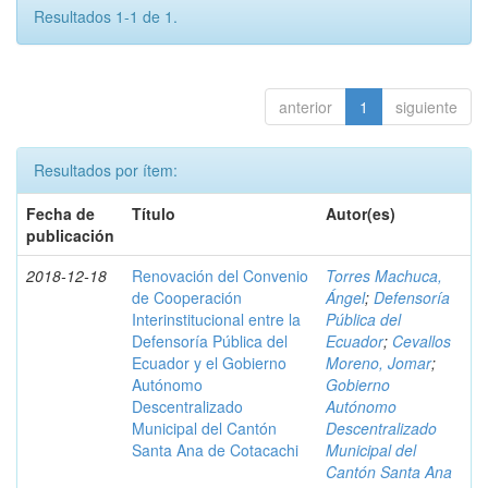
Resultados 1-1 de 1.
anterior
1
siguiente
Resultados por ítem:
Fecha de
Título
Autor(es)
publicación
2018-12-18
Renovación del Convenio
Torres Machuca,
de Cooperación
Ángel
;
Defensoría
Interinstitucional entre la
Pública del
Defensoría Pública del
Ecuador
;
Cevallos
Ecuador y el Gobierno
Moreno, Jomar
;
Autónomo
Gobierno
Descentralizado
Autónomo
Municipal del Cantón
Descentralizado
Santa Ana de Cotacachi
Municipal del
Cantón Santa Ana