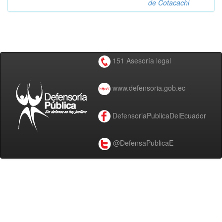
de Cotacachi
151 Asesoría legal
www.defensoria.gob.ec
DefensoriaPublicaDelEcuador
@DefensaPublicaE