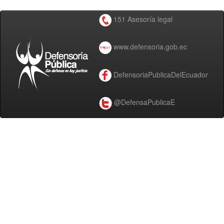
151 Asesoría legal
www.defensoria.gob.ec
DefensoriaPublicaDelEcuador
@DefensaPublicaE