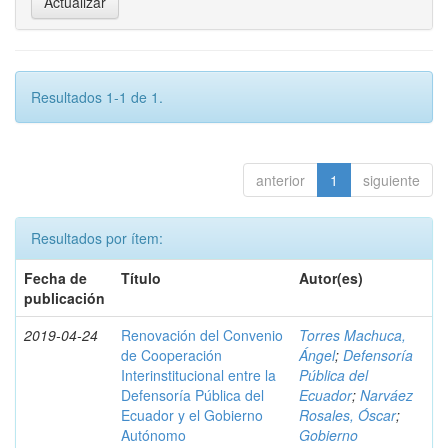
Resultados 1-1 de 1.
anterior
1
siguiente
Resultados por ítem:
Fecha de
Título
Autor(es)
publicación
2019-04-24
Renovación del Convenio
Torres Machuca,
de Cooperación
Ángel
;
Defensoría
Interinstitucional entre la
Pública del
Defensoría Pública del
Ecuador
;
Narváez
Ecuador y el Gobierno
Rosales, Óscar
;
Autónomo
Gobierno