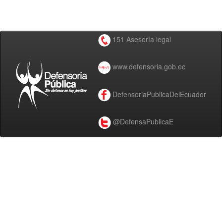
151 Asesoría legal
www.defensoria.gob.ec
DefensoriaPublicaDelEcuador
@DefensaPublicaE