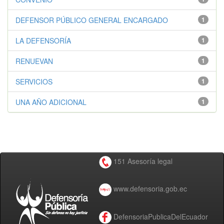
DEFENSOR PÚBLICO GENERAL ENCARGADO
1
LA DEFENSORÍA
1
RENUEVAN
1
SERVICIOS
1
UNA AÑO ADICIONAL
1
151 Asesoría legal
www.defensoria.gob.ec
DefensoriaPublicaDelEcuador