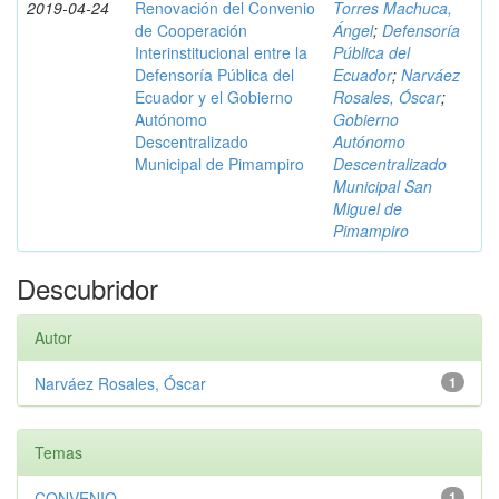
2019-04-24
Renovación del Convenio
Torres Machuca,
de Cooperación
Ángel
;
Defensoría
Interinstitucional entre la
Pública del
Defensoría Pública del
Ecuador
;
Narváez
Ecuador y el Gobierno
Rosales, Óscar
;
Autónomo
Gobierno
Descentralizado
Autónomo
Municipal de Pimampiro
Descentralizado
Municipal San
Miguel de
Pimampiro
Descubridor
Autor
Narváez Rosales, Óscar
1
Temas
CONVENIO
1