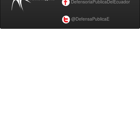
DefensoriaPublicaDelEcuador
@DefensaPublicaE