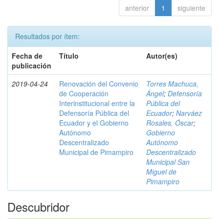
anterior
1
siguiente
Resultados por ítem:
Fecha de
Título
Autor(es)
publicación
2019-04-24
Renovación del Convenio
Torres Machuca,
de Cooperación
Ángel
;
Defensoría
Interinstitucional entre la
Pública del
Defensoría Pública del
Ecuador
;
Narváez
Ecuador y el Gobierno
Rosales, Óscar
;
Autónomo
Gobierno
Descentralizado
Autónomo
Municipal de Pimampiro
Descentralizado
Municipal San
Miguel de
Pimampiro
Descubridor