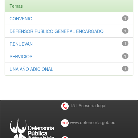
Temas
CONVENIO
1
DEFENSOR PÚBLICO GENERAL ENCARGADO
1
RENUEVAN
1
SERVICIOS
1
UNA AÑO ADICIONAL
1
151 Asesoría legal
www.defensoria.gob.ec