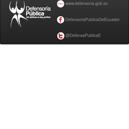
www.defensoria.gob.ec
DefensoriaPublicaDelEcuador
@DefensaPublicaE