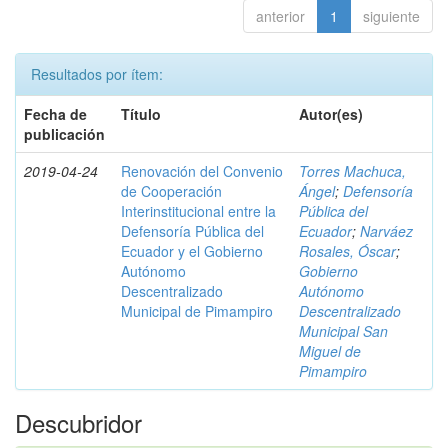
anterior
1
siguiente
Resultados por ítem:
Fecha de
Título
Autor(es)
publicación
2019-04-24
Renovación del Convenio
Torres Machuca,
de Cooperación
Ángel
;
Defensoría
Interinstitucional entre la
Pública del
Defensoría Pública del
Ecuador
;
Narváez
Ecuador y el Gobierno
Rosales, Óscar
;
Autónomo
Gobierno
Descentralizado
Autónomo
Municipal de Pimampiro
Descentralizado
Municipal San
Miguel de
Pimampiro
Descubridor