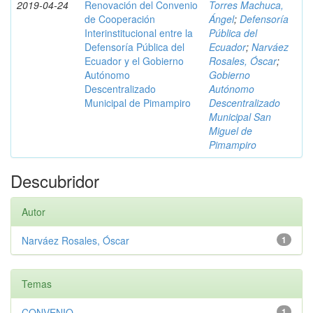
2019-04-24
Renovación del Convenio
Torres Machuca,
de Cooperación
Ángel
;
Defensoría
Interinstitucional entre la
Pública del
Defensoría Pública del
Ecuador
;
Narváez
Ecuador y el Gobierno
Rosales, Óscar
;
Autónomo
Gobierno
Descentralizado
Autónomo
Municipal de Pimampiro
Descentralizado
Municipal San
Miguel de
Pimampiro
Descubridor
Autor
Narváez Rosales, Óscar
1
Temas
CONVENIO
1