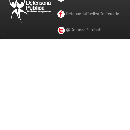
DefensoriaPublicaDelEcuador
@DefensaPublicaE