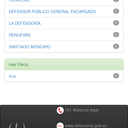
DEFENSOR PÚBLICO GENERAL ENCARGADO
1
LA DEFENSORÍA
1
RENUEVAN
1
SANTIAGO MONCAYO
1
Has File(s)
true
1
151 Asesoría legal
www.defensoria.gob.ec