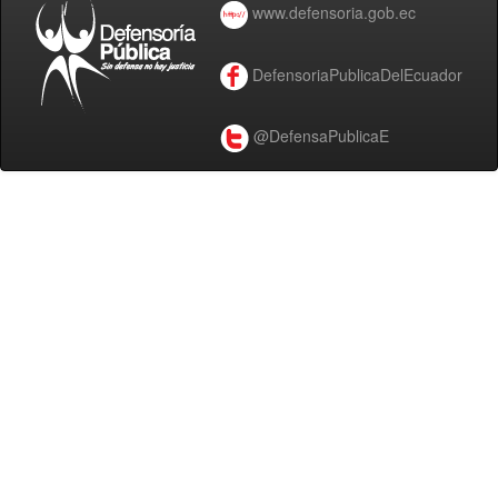
www.defensoria.gob.ec
DefensoriaPublicaDelEcuador
@DefensaPublicaE