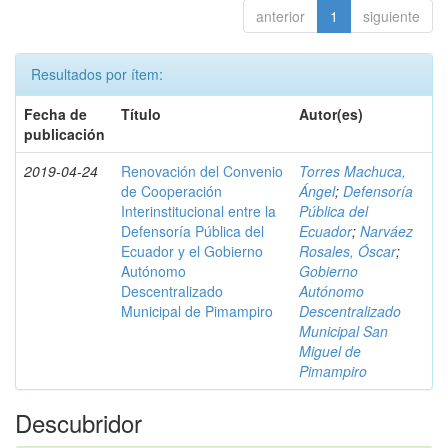
anterior
1
siguiente
Resultados por ítem:
Fecha de
Título
Autor(es)
publicación
2019-04-24
Renovación del Convenio
Torres Machuca,
de Cooperación
Ángel
;
Defensoría
Interinstitucional entre la
Pública del
Defensoría Pública del
Ecuador
;
Narváez
Ecuador y el Gobierno
Rosales, Óscar
;
Autónomo
Gobierno
Descentralizado
Autónomo
Municipal de Pimampiro
Descentralizado
Municipal San
Miguel de
Pimampiro
Descubridor