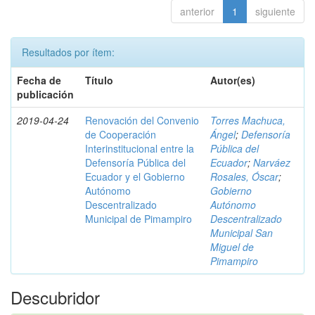
anterior
1
siguiente
Resultados por ítem:
Fecha de
Título
Autor(es)
publicación
2019-04-24
Renovación del Convenio
Torres Machuca,
de Cooperación
Ángel
;
Defensoría
Interinstitucional entre la
Pública del
Defensoría Pública del
Ecuador
;
Narváez
Ecuador y el Gobierno
Rosales, Óscar
;
Autónomo
Gobierno
Descentralizado
Autónomo
Municipal de Pimampiro
Descentralizado
Municipal San
Miguel de
Pimampiro
Descubridor