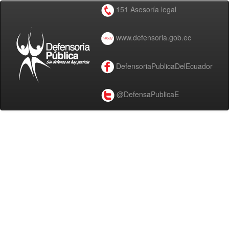
151 Asesoría legal
www.defensoria.gob.ec
DefensoriaPublicaDelEcuador
@DefensaPublicaE