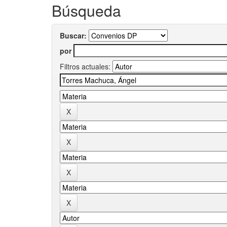
Búsqueda
Buscar:
por
Filtros actuales: