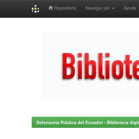
Repositorio
Navegar por
Ayuda
Skip
navigation
Defensoría Pública del Ecuador - Biblioteca digit