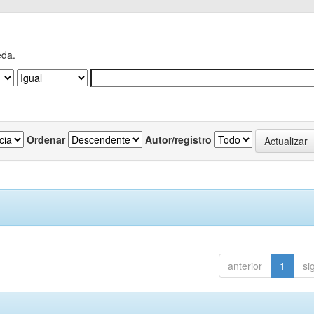
eda.
Ordenar
Autor/registro
anterior
1
si