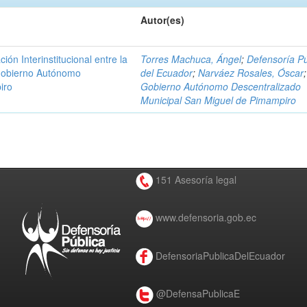
Autor(es)
n Interinstitucional entre la
Torres Machuca, Ángel
;
Defensoría Pú
 Gobierno Autónomo
del Ecuador
;
Narváez Rosales, Óscar
;
iro
Gobierno Autónomo Descentralizado
Municipal San Miguel de Pimampiro
151 Asesoría legal
www.defensoria.gob.ec
DefensoriaPublicaDelEcuador
@DefensaPublicaE