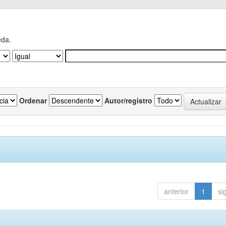
eda.
Ordenar
Autor/registro
anterior
1
si