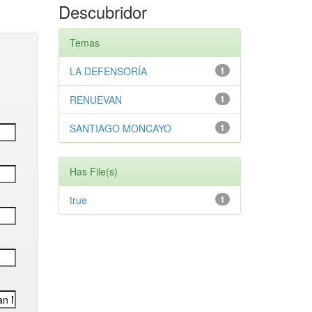
Descubridor
Temas
LA DEFENSORÍA
1
RENUEVAN
1
SANTIAGO MONCAYO
1
Has File(s)
true
1