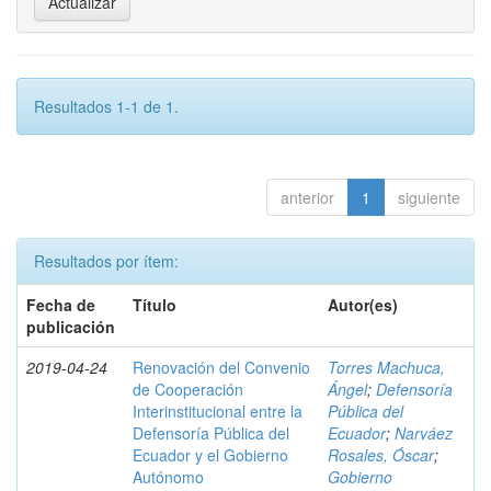
Resultados 1-1 de 1.
anterior
1
siguiente
Resultados por ítem:
Fecha de
Título
Autor(es)
publicación
2019-04-24
Renovación del Convenio
Torres Machuca,
de Cooperación
Ángel
;
Defensoría
Interinstitucional entre la
Pública del
Defensoría Pública del
Ecuador
;
Narváez
Ecuador y el Gobierno
Rosales, Óscar
;
Autónomo
Gobierno