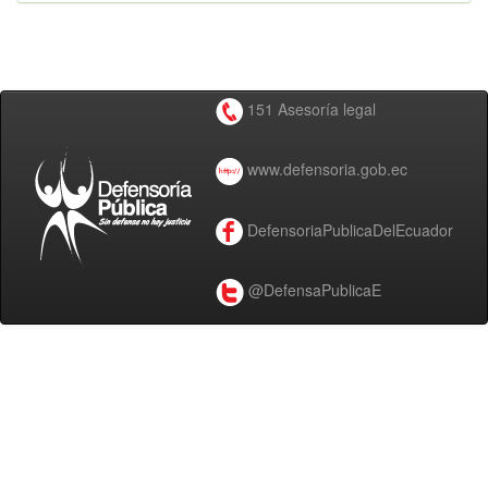
151 Asesoría legal
www.defensoria.gob.ec
DefensoriaPublicaDelEcuador
@DefensaPublicaE