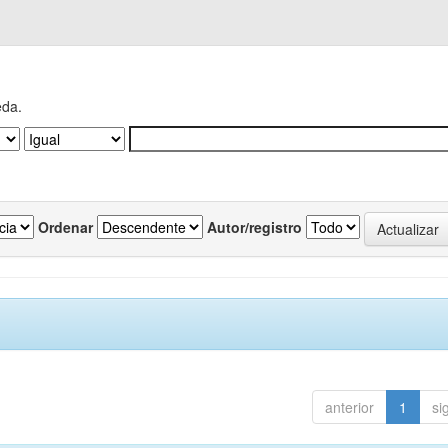
eda.
Ordenar
Autor/registro
anterior
1
si