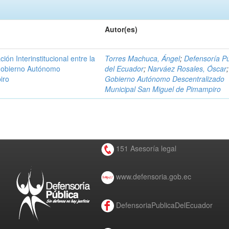
Autor(es)
n Interinstitucional entre la
Torres Machuca, Ángel
;
Defensoría Pú
 Gobierno Autónomo
del Ecuador
;
Narváez Rosales, Óscar
;
iro
Gobierno Autónomo Descentralizado
Municipal San Miguel de Pimampiro
151 Asesoría legal
www.defensoria.gob.ec
DefensoriaPublicaDelEcuador