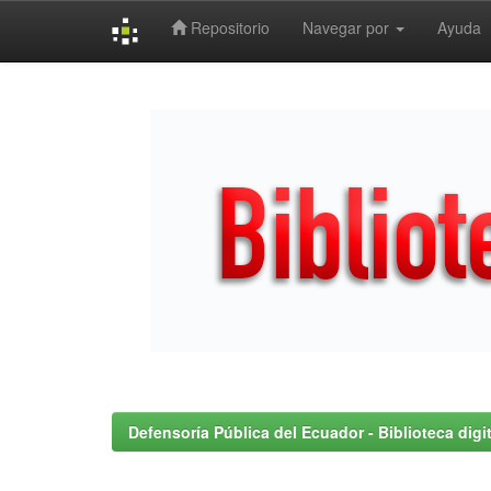
Repositorio
Navegar por
Ayuda
Skip
navigation
Defensoría Pública del Ecuador - Biblioteca digit