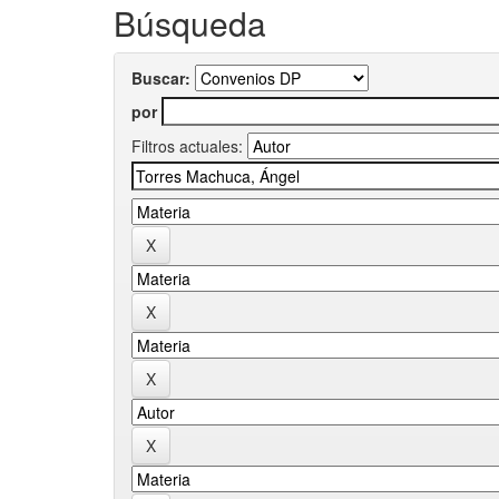
Búsqueda
Buscar:
por
Filtros actuales: