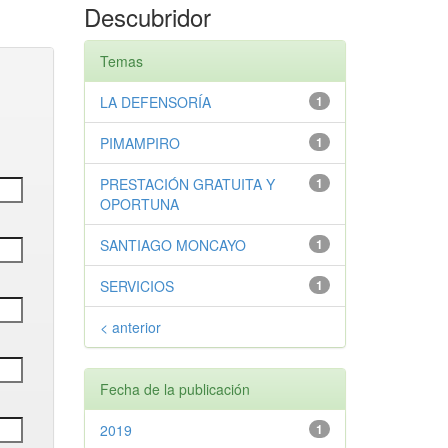
Descubridor
Temas
LA DEFENSORÍA
1
PIMAMPIRO
1
PRESTACIÓN GRATUITA Y
1
OPORTUNA
SANTIAGO MONCAYO
1
SERVICIOS
1
< anterior
Fecha de la publicación
2019
1