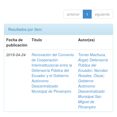
anterior
1
siguiente
Resultados por ítem:
Fecha de
Título
Autor(es)
publicación
2019-04-24
Renovación del Convenio
Torres Machuca,
de Cooperación
Ángel
;
Defensoría
Interinstitucional entre la
Pública del
Defensoría Pública del
Ecuador
;
Narváez
Ecuador y el Gobierno
Rosales, Óscar
;
Autónomo
Gobierno
Descentralizado
Autónomo
Municipal de Pimampiro
Descentralizado
Municipal San
Miguel de
Pimampiro