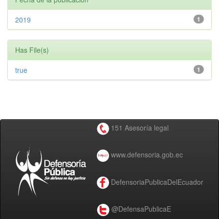
2019
1
Has File(s)
true
1
151 Asesoría legal
www.defensoria.gob.ec
DefensoriaPublicaDelEcuador
@DefensaPublicaE