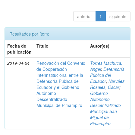
anterior
1
siguiente
Resultados por ítem:
Fecha de
Título
Autor(es)
publicación
2019-04-24
Renovación del Convenio
Torres Machuca,
de Cooperación
Ángel
;
Defensoría
Interinstitucional entre la
Pública del
Defensoría Pública del
Ecuador
;
Narváez
Ecuador y el Gobierno
Rosales, Óscar
;
Autónomo
Gobierno
Descentralizado
Autónomo
Municipal de Pimampiro
Descentralizado
Municipal San
Miguel de
Pimampiro