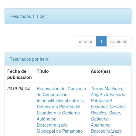
Resultados 1-1 de 1.
anterior
1
siguiente
Resultados por ítem:
Fecha de
Título
Autor(es)
publicación
2019-04-24
Renovación del Convenio
Torres Machuca,
de Cooperación
Ángel
;
Defensoría
Interinstitucional entre la
Pública del
Defensoría Pública del
Ecuador
;
Narváez
Ecuador y el Gobierno
Rosales, Óscar
;
Autónomo
Gobierno
Descentralizado
Autónomo
Municipal de Pimampiro
Descentralizado