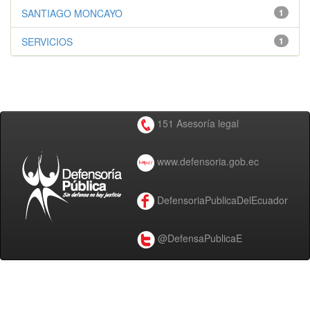
SANTIAGO MONCAYO
1
SERVICIOS
1
151 Asesoría legal
www.defensoria.gob.ec
DefensoriaPublicaDelEcuador
@DefensaPublicaE