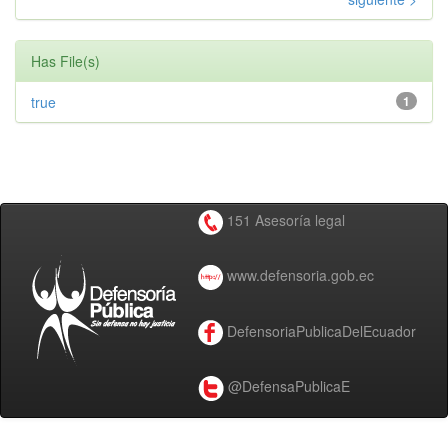
Has File(s)
true
1
151 Asesoría legal
www.defensoria.gob.ec
DefensoriaPublicaDelEcuador
@DefensaPublicaE