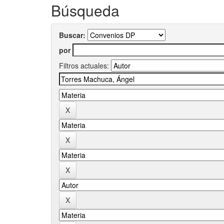
Búsqueda
Buscar:
por
Filtros actuales: