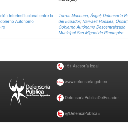
n Interinstitucional entre la
Torres Machuca, Ángel
;
Defensoría Pú
 Gobierno Autónomo
del Ecuador
;
Narváez Rosales, Óscar
;
iro
Gobierno Autónomo Descentralizado
Municipal San Miguel de Pimampiro
151 Asesoría legal
www.defensoria.gob.ec
DefensoriaPublicaDelEcuador
@DefensaPublicaE