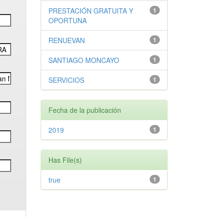
PRESTACIÓN GRATUITA Y
1
OPORTUNA
RENUEVAN
1
SANTIAGO MONCAYO
1
SERVICIOS
1
Fecha de la publicación
2019
1
Has File(s)
true
1