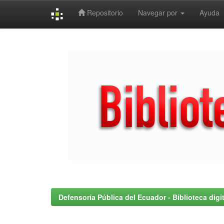
Repositorio
Navegar por
Ayuda
Skip
navigation
Defensoría Pública del Ecuador - Biblioteca digit