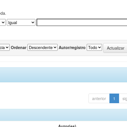
eda.
Ordenar
Autor/registro
anterior
1
si
Autor(es)