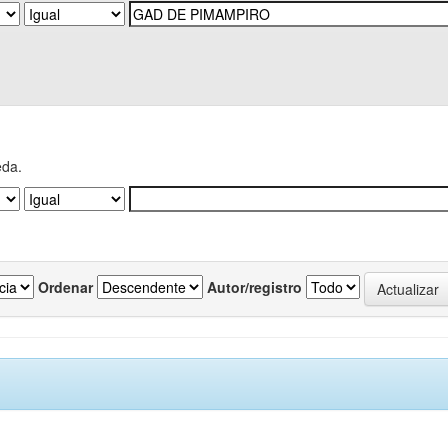
eda.
Ordenar
Autor/registro