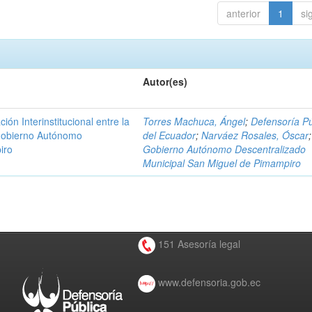
anterior
1
si
Autor(es)
n Interinstitucional entre la
Torres Machuca, Ángel
;
Defensoría Pú
 Gobierno Autónomo
del Ecuador
;
Narváez Rosales, Óscar
;
iro
Gobierno Autónomo Descentralizado
Municipal San Miguel de Pimampiro
151 Asesoría legal
www.defensoria.gob.ec