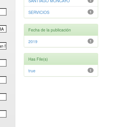
SANTIAGO MONCAYO
1
SERVICIOS
1
Fecha de la publicación
2019
1
Has File(s)
true
1