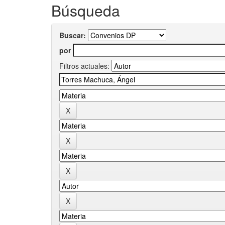
Búsqueda
Buscar:
por
Filtros actuales: