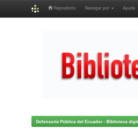
Repositorio
Navegar por
Ayuda
Skip
navigation
Defensoría Pública del Ecuador - Biblioteca digit