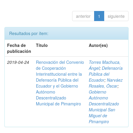
anterior
1
siguiente
Resultados por ítem:
Fecha de
Título
Autor(es)
publicación
2019-04-24
Renovación del Convenio
Torres Machuca,
de Cooperación
Ángel
;
Defensoría
Interinstitucional entre la
Pública del
Defensoría Pública del
Ecuador
;
Narváez
Ecuador y el Gobierno
Rosales, Óscar
;
Autónomo
Gobierno
Descentralizado
Autónomo
Municipal de Pimampiro
Descentralizado
Municipal San
Miguel de
Pimampiro