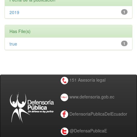
2019
1
Has File(s)
true
1
151 Asesoría legal
www.defensoria.gob.ec
DefensoriaPublicaDelEcuador
@DefensaPublicaE