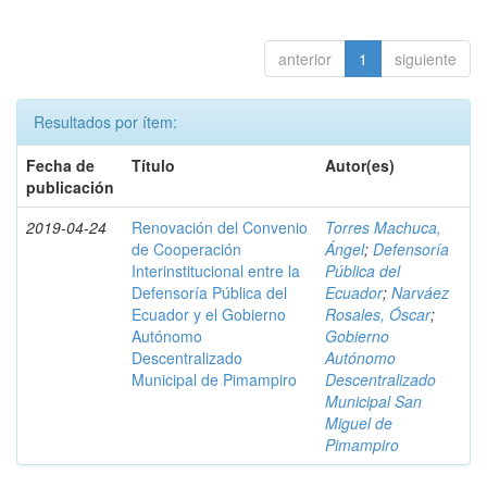
anterior
1
siguiente
Resultados por ítem:
Fecha de
Título
Autor(es)
publicación
2019-04-24
Renovación del Convenio
Torres Machuca,
de Cooperación
Ángel
;
Defensoría
Interinstitucional entre la
Pública del
Defensoría Pública del
Ecuador
;
Narváez
Ecuador y el Gobierno
Rosales, Óscar
;
Autónomo
Gobierno
Descentralizado
Autónomo
Municipal de Pimampiro
Descentralizado
Municipal San
Miguel de
Pimampiro