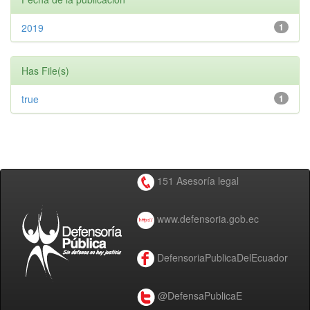
2019
1
Has File(s)
true
1
151 Asesoría legal
www.defensoria.gob.ec
DefensoriaPublicaDelEcuador
@DefensaPublicaE