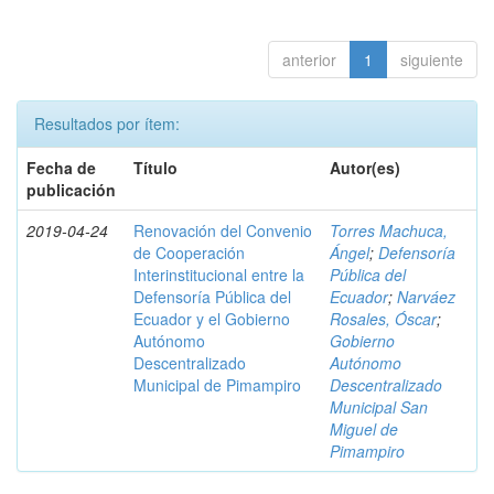
anterior
1
siguiente
Resultados por ítem:
Fecha de
Título
Autor(es)
publicación
2019-04-24
Renovación del Convenio
Torres Machuca,
de Cooperación
Ángel
;
Defensoría
Interinstitucional entre la
Pública del
Defensoría Pública del
Ecuador
;
Narváez
Ecuador y el Gobierno
Rosales, Óscar
;
Autónomo
Gobierno
Descentralizado
Autónomo
Municipal de Pimampiro
Descentralizado
Municipal San
Miguel de
Pimampiro