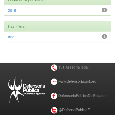
2019
1
Has File(s)
true
1
151 Asesoría legal
www.defensoria.gob.ec
DefensoriaPublicaDelEcuador
@DefensaPublicaE