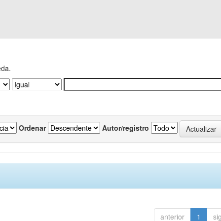
eda.
Ordenar
Autor/registro
anterior
1
si