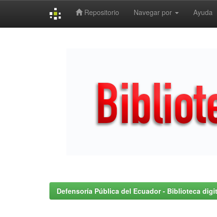
Repositorio
Navegar por
Ayuda
Skip
navigation
Defensoría Pública del Ecuador - Biblioteca digit