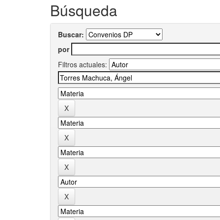
Búsqueda
Buscar:
por
Filtros actuales: