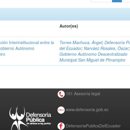
Autor(es)
n Interinstitucional entre la
Torres Machuca, Ángel
;
Defensoría Pú
 Gobierno Autónomo
del Ecuador
;
Narváez Rosales, Óscar
;
iro
Gobierno Autónomo Descentralizado
Municipal San Miguel de Pimampiro
151 Asesoría legal
www.defensoria.gob.ec
DefensoriaPublicaDelEcuador