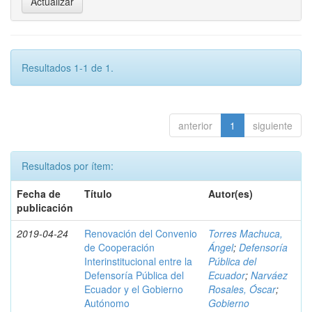
Resultados 1-1 de 1.
anterior
1
siguiente
Resultados por ítem:
Fecha de
Título
Autor(es)
publicación
2019-04-24
Renovación del Convenio
Torres Machuca,
de Cooperación
Ángel
;
Defensoría
Interinstitucional entre la
Pública del
Defensoría Pública del
Ecuador
;
Narváez
Ecuador y el Gobierno
Rosales, Óscar
;
Autónomo
Gobierno