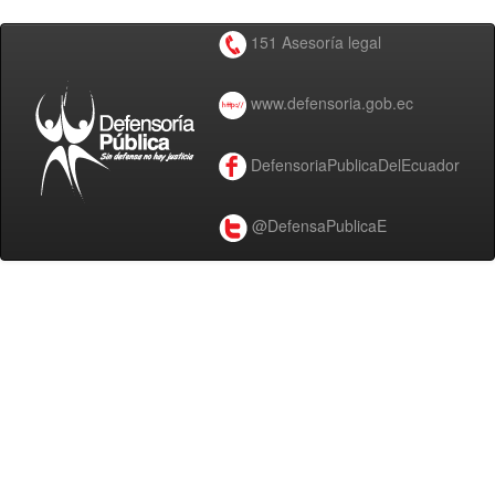
151 Asesoría legal
www.defensoria.gob.ec
DefensoriaPublicaDelEcuador
@DefensaPublicaE