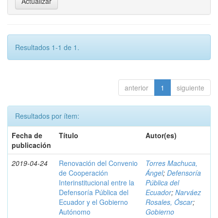
Resultados 1-1 de 1.
anterior
1
siguiente
Resultados por ítem:
Fecha de
Título
Autor(es)
publicación
2019-04-24
Renovación del Convenio
Torres Machuca,
de Cooperación
Ángel
;
Defensoría
Interinstitucional entre la
Pública del
Defensoría Pública del
Ecuador
;
Narváez
Ecuador y el Gobierno
Rosales, Óscar
;
Autónomo
Gobierno