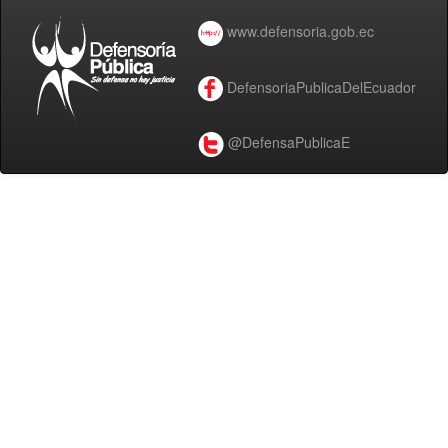
www.defensoria.gob.ec
DefensoriaPublicaDelEcuador
@DefensaPublicaE