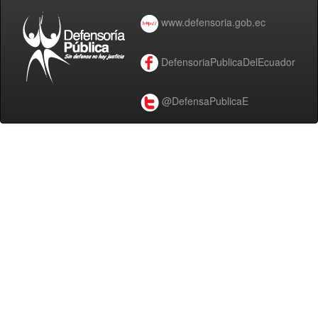
www.defensoria.gob.ec
DefensoriaPublicaDelEcuador
@DefensaPublicaE