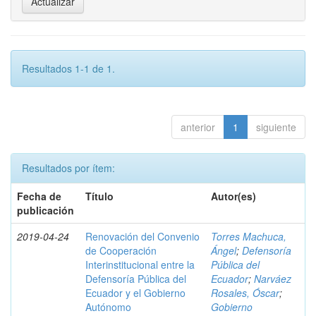
Resultados 1-1 de 1.
anterior
1
siguiente
Resultados por ítem:
Fecha de
Título
Autor(es)
publicación
2019-04-24
Renovación del Convenio
Torres Machuca,
de Cooperación
Ángel
;
Defensoría
Interinstitucional entre la
Pública del
Defensoría Pública del
Ecuador
;
Narváez
Ecuador y el Gobierno
Rosales, Óscar
;
Autónomo
Gobierno