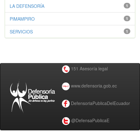
LA DEFENSORÍA
1
PIMAMPIRO
1
SERVICIOS
1
151 Asesoría legal
www.defensoria.gob.ec
DefensoriaPublicaDelEcuador
@DefensaPublicaE