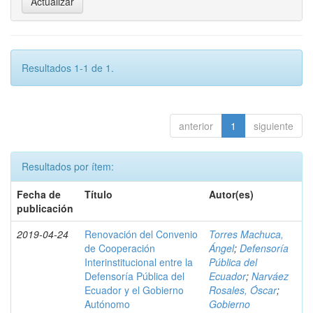
Resultados 1-1 de 1.
anterior
1
siguiente
Resultados por ítem:
Fecha de
Título
Autor(es)
publicación
2019-04-24
Renovación del Convenio
Torres Machuca,
de Cooperación
Ángel
;
Defensoría
Interinstitucional entre la
Pública del
Defensoría Pública del
Ecuador
;
Narváez
Ecuador y el Gobierno
Rosales, Óscar
;
Autónomo
Gobierno