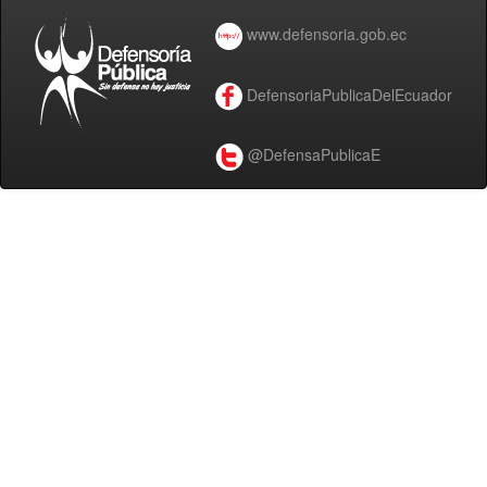
www.defensoria.gob.ec
DefensoriaPublicaDelEcuador
@DefensaPublicaE