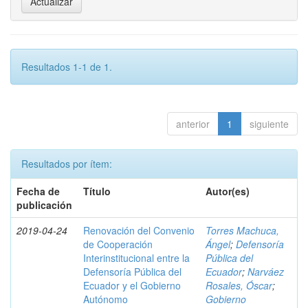
Resultados 1-1 de 1.
anterior
1
siguiente
Resultados por ítem:
Fecha de
Título
Autor(es)
publicación
2019-04-24
Renovación del Convenio
Torres Machuca,
de Cooperación
Ángel
;
Defensoría
Interinstitucional entre la
Pública del
Defensoría Pública del
Ecuador
;
Narváez
Ecuador y el Gobierno
Rosales, Óscar
;
Autónomo
Gobierno