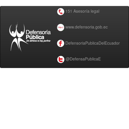
151 Asesoría legal
www.defensoria.gob.ec
DefensoriaPublicaDelEcuador
@DefensaPublicaE