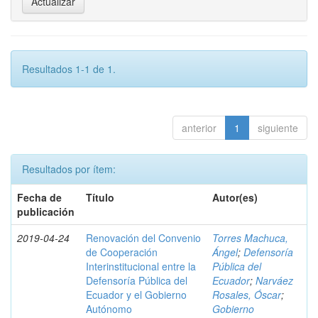
Resultados 1-1 de 1.
anterior
1
siguiente
Resultados por ítem:
Fecha de
Título
Autor(es)
publicación
2019-04-24
Renovación del Convenio
Torres Machuca,
de Cooperación
Ángel
;
Defensoría
Interinstitucional entre la
Pública del
Defensoría Pública del
Ecuador
;
Narváez
Ecuador y el Gobierno
Rosales, Óscar
;
Autónomo
Gobierno