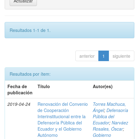
Resultados 1-1 de 1.
anterior
1
siguiente
Resultados por ítem:
Fecha de
Título
Autor(es)
publicación
2019-04-24
Renovación del Convenio
Torres Machuca,
de Cooperación
Ángel
;
Defensoría
Interinstitucional entre la
Pública del
Defensoría Pública del
Ecuador
;
Narváez
Ecuador y el Gobierno
Rosales, Óscar
;
Autónomo
Gobierno