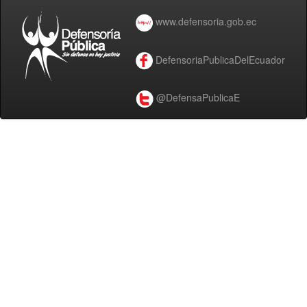
www.defensoria.gob.ec
DefensoriaPublicaDelEcuador
@DefensaPublicaE