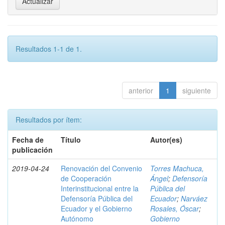
Resultados 1-1 de 1.
anterior
1
siguiente
Resultados por ítem:
Fecha de
Título
Autor(es)
publicación
2019-04-24
Renovación del Convenio
Torres Machuca,
de Cooperación
Ángel
;
Defensoría
Interinstitucional entre la
Pública del
Defensoría Pública del
Ecuador
;
Narváez
Ecuador y el Gobierno
Rosales, Óscar
;
Autónomo
Gobierno