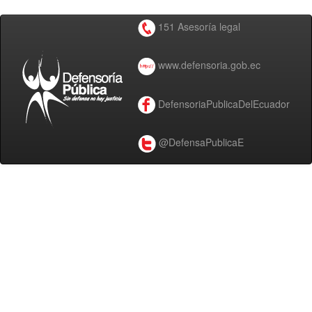
151 Asesoría legal
www.defensoria.gob.ec
DefensoriaPublicaDelEcuador
@DefensaPublicaE