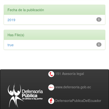
Fecha de la publicación
2019
1
Has File(s)
true
1
151 Asesoría legal
www.defensoria.gob.ec
DefensoriaPublicaDelEcuador