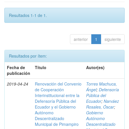
Resultados 1-1 de 1.
anterior
1
siguiente
Resultados por ítem:
Fecha de
Título
Autor(es)
publicación
2019-04-24
Renovación del Convenio
Torres Machuca,
de Cooperación
Ángel
;
Defensoría
Interinstitucional entre la
Pública del
Defensoría Pública del
Ecuador
;
Narváez
Ecuador y el Gobierno
Rosales, Óscar
;
Autónomo
Gobierno
Descentralizado
Autónomo
Municipal de Pimampiro
Descentralizado