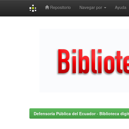
Repositorio
Navegar por
Ayuda
Skip
navigation
Defensoría Pública del Ecuador - Biblioteca digit