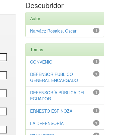
Descubridor
Autor
Narváez Rosales, Óscar
1
Temas
CONVENIO
1
DEFENSOR PÚBLICO
1
GENERAL ENCARGADO
DEFENSORÍA PÚBLICA DEL
1
ECUADOR
ERNESTO ESPINOZA
1
LA DEFENSORÍA
1