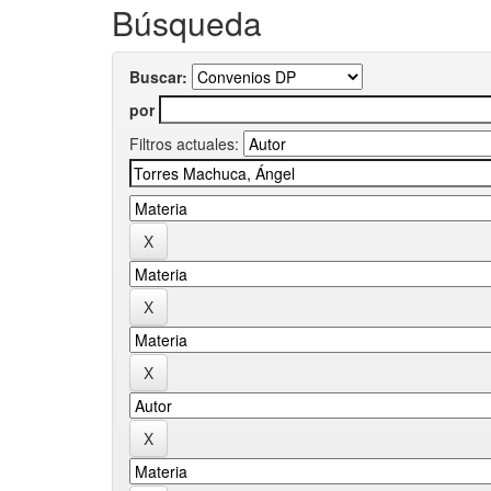
Búsqueda
Buscar:
por
Filtros actuales: