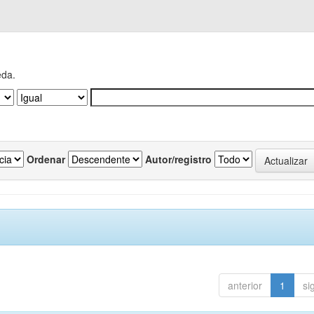
eda.
Ordenar
Autor/registro
anterior
1
si