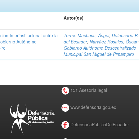
Autor(es)
n Interinstitucional entre la
Torres Machuca, Ángel
;
Defensoría Pú
 Gobierno Autónomo
del Ecuador
;
Narváez Rosales, Óscar
;
iro
Gobierno Autónomo Descentralizado
Municipal San Miguel de Pimampiro
151 Asesoría legal
www.defensoria.gob.ec
DefensoriaPublicaDelEcuador