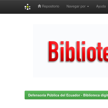
Repositorio
Navegar por
Ayuda
Skip
navigation
Defensoría Pública del Ecuador - Biblioteca digit