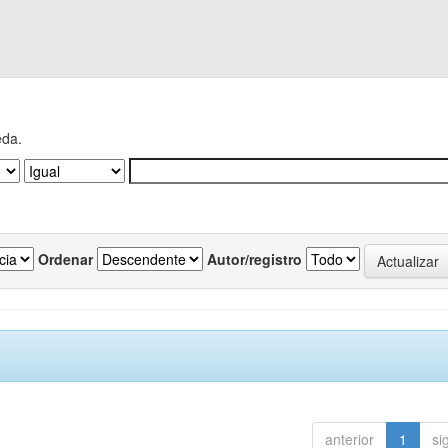
eda.
Ordenar
Autor/registro
anterior
1
si