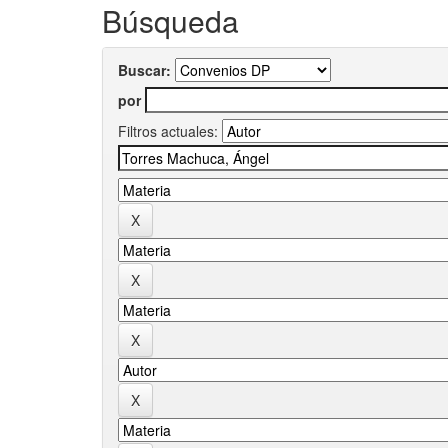
Búsqueda
Buscar:
por
Filtros actuales: