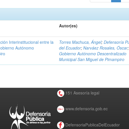
Autor(es)
n Interinstitucional entre la
Torres Machuca, Ángel
;
Defensoría Pú
 Gobierno Autónomo
del Ecuador
;
Narváez Rosales, Óscar
;
iro
Gobierno Autónomo Descentralizado
Municipal San Miguel de Pimampiro
151 Asesoría legal
www.defensoria.gob.ec
DefensoriaPublicaDelEcuador