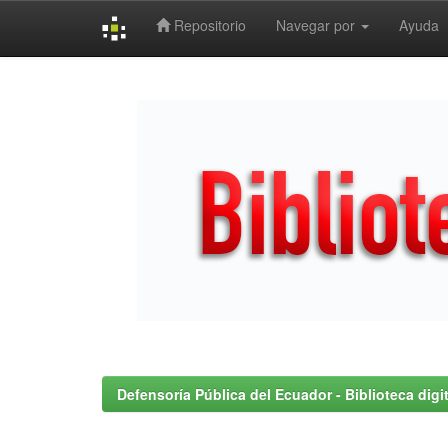
Repositorio
Navegar por
Ayuda
Skip
navigation
Defensoría Pública del Ecuador - Biblioteca digit