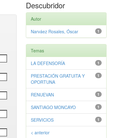
Descubridor
Autor
Narváez Rosales, Óscar
1
Temas
LA DEFENSORÍA
1
PRESTACIÓN GRATUITA Y
1
OPORTUNA
RENUEVAN
1
SANTIAGO MONCAYO
1
SERVICIOS
1
< anterior