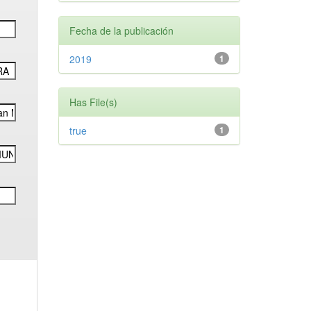
Fecha de la publicación
2019
1
Has File(s)
true
1