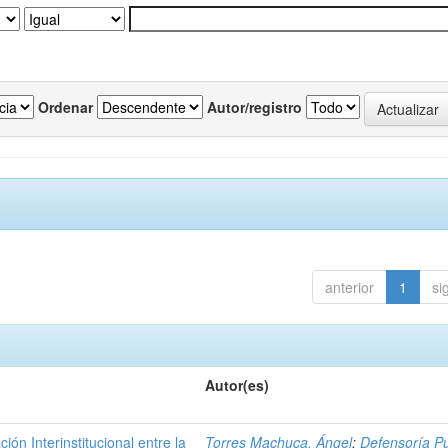
Ordenar
Autor/registro
anterior
1
si
Autor(es)
n Interinstitucional entre la
Torres Machuca, Ángel
;
Defensoría Pú