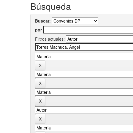
Búsqueda
Buscar:
por
Filtros actuales: