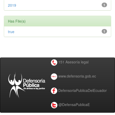
2019
1
Has File(s)
true
1
151 Asesoría legal
www.defensoria.gob.ec
DefensoriaPublicaDelEcuador
@DefensaPublicaE