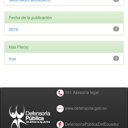
Fecha de la publicación
2019
1
Has File(s)
true
1
151 Asesoría legal
www.defensoria.gob.ec
DefensoriaPublicaDelEcuador