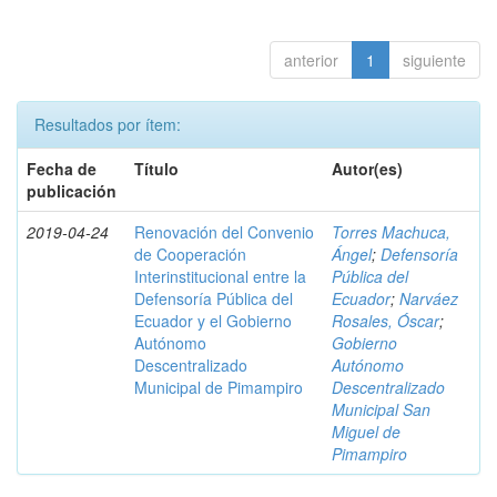
anterior
1
siguiente
Resultados por ítem:
Fecha de
Título
Autor(es)
publicación
2019-04-24
Renovación del Convenio
Torres Machuca,
de Cooperación
Ángel
;
Defensoría
Interinstitucional entre la
Pública del
Defensoría Pública del
Ecuador
;
Narváez
Ecuador y el Gobierno
Rosales, Óscar
;
Autónomo
Gobierno
Descentralizado
Autónomo
Municipal de Pimampiro
Descentralizado
Municipal San
Miguel de
Pimampiro