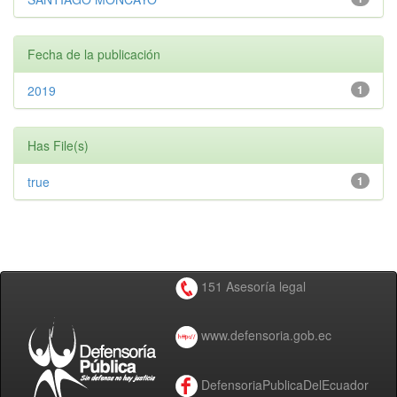
Fecha de la publicación
2019
1
Has File(s)
true
1
151 Asesoría legal
www.defensoria.gob.ec
DefensoriaPublicaDelEcuador