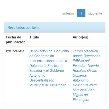
anterior
1
siguiente
Resultados por ítem:
Fecha de
Título
Autor(es)
publicación
2019-04-24
Renovación del Convenio
Torres Machuca,
de Cooperación
Ángel
;
Defensoría
Interinstitucional entre la
Pública del
Defensoría Pública del
Ecuador
;
Narváez
Ecuador y el Gobierno
Rosales, Óscar
;
Autónomo
Gobierno
Descentralizado
Autónomo
Municipal de Pimampiro
Descentralizado
Municipal San
Miguel de
Pimampiro