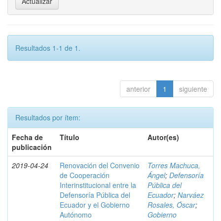
Resultados 1-1 de 1.
anterior
1
siguiente
Resultados por ítem:
Fecha de
Título
Autor(es)
publicación
2019-04-24
Renovación del Convenio
Torres Machuca,
de Cooperación
Ángel
;
Defensoría
Interinstitucional entre la
Pública del
Defensoría Pública del
Ecuador
;
Narváez
Ecuador y el Gobierno
Rosales, Óscar
;
Autónomo
Gobierno