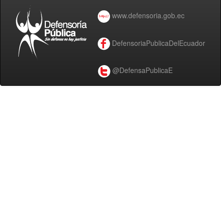
www.defensoria.gob.ec
DefensoriaPublicaDelEcuador
@DefensaPublicaE