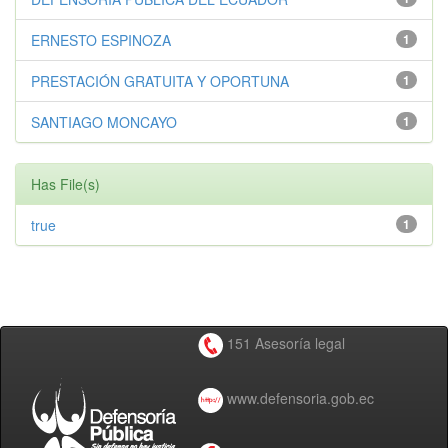
ERNESTO ESPINOZA
1
PRESTACIÓN GRATUITA Y OPORTUNA
1
SANTIAGO MONCAYO
1
Has File(s)
true
1
151 Asesoría legal
www.defensoria.gob.ec