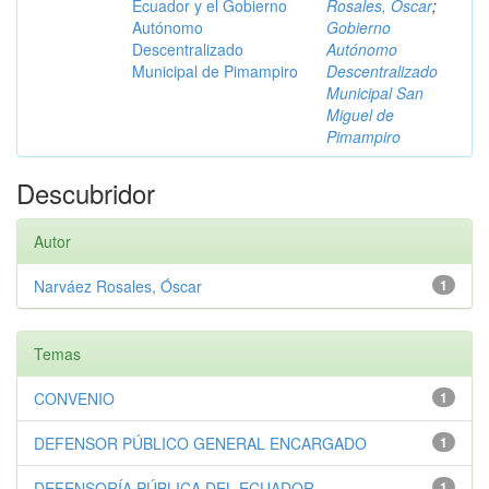
Ecuador y el Gobierno
Rosales, Óscar
;
Autónomo
Gobierno
Descentralizado
Autónomo
Municipal de Pimampiro
Descentralizado
Municipal San
Miguel de
Pimampiro
Descubridor
Autor
Narváez Rosales, Óscar
1
Temas
CONVENIO
1
DEFENSOR PÚBLICO GENERAL ENCARGADO
1
DEFENSORÍA PÚBLICA DEL ECUADOR
1