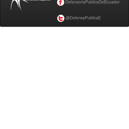
DefensoriaPublicaDelEcuador
@DefensaPublicaE